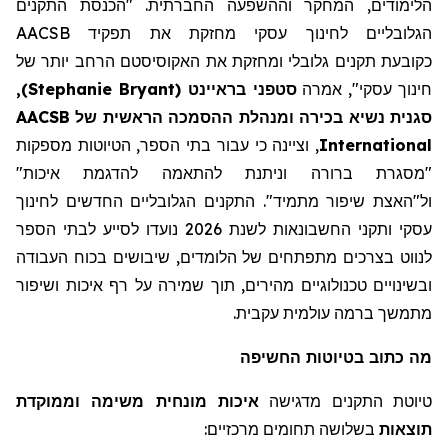
הלימודים, המחקר וההשפעה החברתית. "הכנסת התקנים
הגלובליים לחינוך עסקי מחזקת את תפקיד AACSB
כקובע
ת
תקנים גלובלי ומחזקת את
האקוסיסטם
הרחב יותר של
חינוך עסקי"
,
אמרה
סטפני
בראיינט
(
Stephanie Bryant
)
,
סגנית נשיא בכירה ו
מנהלת
ההסמכה הראשית של AACSB
International
, וציינה כי עבור בתי הספר, הטיוטות מספקות
"מסגרת ברורה
וניתנת להתאמה להדגמת איכות
"
ול"האצת
שיפור מתמיד"
.
התקנים הגלובליים החדשים לחינוך
עסקי ותקני החשבונאות לשנת 2026 נועדו לסייע לבתי הספר
לנווט בצרכים
מתפתחים
של הלומדים,
שיבושים
בכוח העבודה
ובשינויים טכנולוגיים מהירים, תוך שמירה על רף איכות ושיפור
מתמשך ברמה עולמית עקבית.
מה
כתוב
בטיוטות החשיפה
טיוטת התקנים מדגישה
איכות מונחית משימה וממוקדת
תוצאות
בשלושה תחומים מרכזיים: