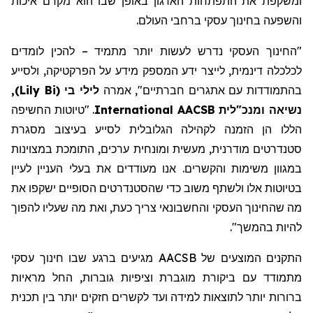
ומשקפת את התפתחות הארגון באופן שבו הוא מקדם איכות
והשפעה בחינוך עסקי ברחבי העולם.
"החינוך העסקי
נדרש
לעשות יותר
מתמיד
– להכין לומדים
לכלכלה דינמית, לייצר ידע
המספק מידע על הפרקטיקה
,
ולסייע
בהתמודדות עם אתגרים חברתיים
"
,
אמרה
לילי בי
(
Lily Bi
)
,
נשיאה ומנכ"לית AACSB
International
. "טיוטות החשיפה
הללו הן הזמנה לקהילה הגלובלית לסייע בעיצוב מסגרת
סטנדרטים מודרנית, מעשית ומונחית ערכים, התומכת במצוינות
במגוון משימות והקשרים. אנו מעודדים את בעלי העניין לעיין
בטיוטות אלו ולשתף משוב כדי שהסטנדרטים הסופיים ישקפו את
מה
שהחינוך העסקי והחשבונאי
צריך כעת,
ואת מה שעליו להפוך
להיות בהמשך
".
התקנים המוצעים של AACSB מגיעים ברגע שבו חינוך עסקי
מתמודד עם ביקורת מוגברת וציפיות
גוברות
, החל מראיות
ברורות יותר לתוצאות למידה ועד
לקשרים
חזקים יותר בין תכנית