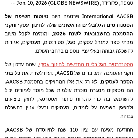
טמפה, פלורידה, Jan. 10, 2026 (GLOBE NEWSWIRE) --
AACSB
International
פרסמה היום
טיוטות חשיפה של
הסטנדרטים
הגלובליים הראשונים
שלה
לחינוך עסקי
ותקני
ההסמכה
ב
חשבונאות לשנת 2026,
ומזמינה לקבל
משוב
מבתי ספר
למנהל עסקים
, סגל, סטודנטים, מעסיקים, אגודות
לה
שכלה גבוהה ובעלי עניין נוספים ברחבי העולם.
הסטנדרטים הגלובליים החדשים לחינוך עסקי
, שהם עדכון של
תקני ההסמכה המכובדים של
AACSB
, נועדו לשרת
את כל בתי
הספר לעסקים
, לא רק את אלו המחזיקים בהסמכת
AACSB
.
הם מספקים מסגרת מוכרת עולמית שכל מוסד לימודים יכול
להשתמש בה כדי להנחות פיתוח אסטרטגי, לחזק ביצועים
ולהפגין
השפעה על לומדים, מעסיקים ובעלי עניין בהשכלה
גבוהה.
ההודעה מגיעה עם ציון 110 שנה להיווסד
ה
של
AACSB
,