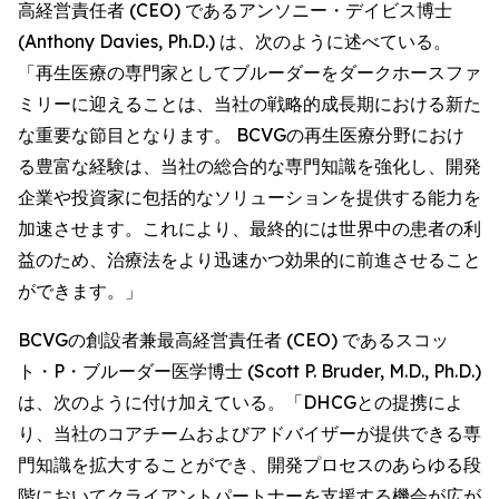
高経営責任者 (CEO) であるアンソニー・デイビス博士
(Anthony Davies, Ph.D.) は、次のように述べている。
「再生医療の専門家としてブルーダーをダークホースファ
ミリーに迎えることは、当社の戦略的成長期における新た
な重要な節目となります。 BCVGの再生医療分野におけ
る豊富な経験は、当社の総合的な専門知識を強化し、開発
企業や投資家に包括的なソリューションを提供する能力を
加速させます。これにより、最終的には世界中の患者の利
益のため、治療法をより迅速かつ効果的に前進させること
ができます。」
BCVGの創設者兼最高経営責任者 (CEO) であるスコッ
ト・P・ブルーダー医学博士 (Scott P. Bruder, M.D., Ph.D.)
は、次のように付け加えている。「DHCGとの提携によ
り、当社のコアチームおよびアドバイザーが提供できる専
門知識を拡大することができ、開発プロセスのあらゆる段
階においてクライアントパートナーを支援する機会が広が