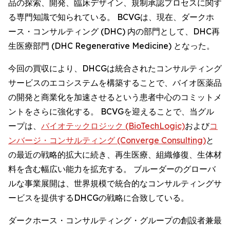
品の探索、開発、臨床デザイン、規制承認プロセスに関す
る専門知識で知られている。 BCVGは、現在、ダークホ
ース・コンサルティング (DHC) 内の部門として、DHC再
生医療部門 (DHC Regenerative Medicine) となった。
今回の買収により、DHCGは統合されたコンサルティング
サービスのエコシステムを構築することで、バイオ医薬品
の開発と商業化を加速させるという患者中心のコミットメ
ントをさらに強化する。 BCVGを迎えることで、当グル
ープは、
バイオテックロジック (BioTechLogic)
および
コ
ンバージ・コンサルティング (Converge Consulting)
と
の最近の戦略的拡大に続き、再生医療、組織修復、生体材
料を含む幅広い能力を拡充する。 ブルーダーのグローバ
ルな事業展開は、世界規模で統合的なコンサルティングサ
ービスを提供するDHCGの戦略に合致している。
ダークホース・コンサルティング・グループの創設者兼最